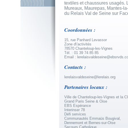
textiles et chaussures usagés. 
Mureaux, Maurepas, Mantes-la-Jo
du Relais Val de Seine sur Fa
Coordonnées :
15, rue Panhard Levassor
Zone d\'activités
78570 Chanteloup-les-Vignes
Tél. : 01 39 74 85 85
Email :
lerelaisvaldeseine@ebsrvds.
Contacts :
lerelaisvaldeseine@lerelais.org
Partenaires locaux :
Ville de Chanteloup-les-Vignes et la C
Grand Paris Seine & Oise
EBS Espérance
Interinser 78
Défi services
Communautés Emmaüs Bougival,
Dennemont et Bernes-sur-Oise
Secours Catholique