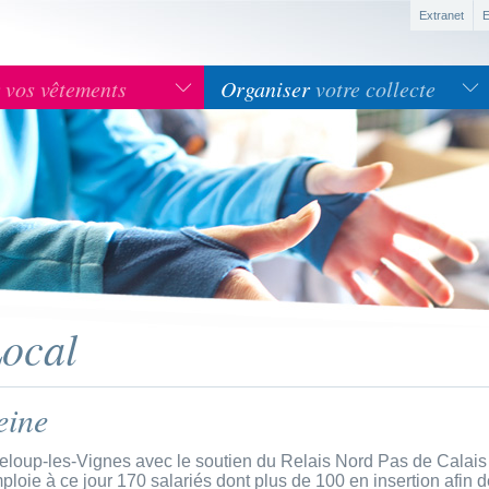
Extranet
E
r
vos vêtements
Organiser
votre collecte
Local
eine
loup-les-Vignes avec le soutien du Relais Nord Pas de Calais
ie à ce jour 170 salariés dont plus de 100 en insertion afin de 