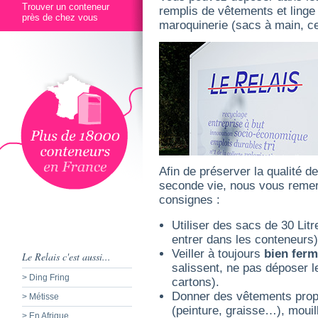
Trouver un conteneur
remplis de vêtements et linge
près de chez vous
maroquinerie (sacs à main, ce
Afin de préserver la qualité d
seconde vie, nous vous remer
consignes :
Utiliser des sacs de 30 Lit
entrer dans les conteneurs)
Veiller à toujours
bien ferm
Le Relais c'est aussi...
salissent, ne pas déposer 
> Ding Fring
cartons).
Donner des vêtements propr
> Métisse
(peinture, graisse…), mouil
> En Afrique