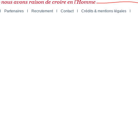
l
Partenaires
l
Recrutement
l
Contact
l
Crédits & mentions légales
l