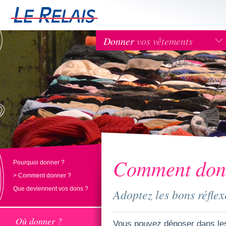
Donner
vos vêtements
Comment don
Pourquoi donner ?
> Comment donner ?
Que deviennent vos dons ?
Adoptez les bons réflex
Où donner ?
Vous pouvez déposer dans les